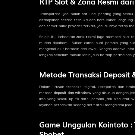
RTP Slot & Zona Resmi dari
PLAY
Transparansi jadi salah satu hal penting yang selalu
ditampilkan secara terbuka dan bersumber langsung 
Everton vs
i
Crystal ...
dan server milik provider terkait, jadi alurnya tetap 
22/08 22:00PM
Selain itu, kehadiran
zona resmi
juga memberi nilai t
H
Everton
mudah dipahami. Bukan cuma buat pemain yang suda
mengenal alur bermain dari awal. Dengan adanya infor
Crystal
W
lengkap sebelum masuk lebih jauh ke tiap permainan y
Palace
-0.50
HDP
0.50
1.16
Odds
-1.35
Metode Transaksi Deposit 
PLAY
Dalam urusan transaksi digital, kecepatan dan timi
Brentfor... vs
metode
deposit dan withdraw
yang disusun dengan jel
i
Tottenha...
23/08 00:30AM
info yang selalu up to date, pemain jadi bisa atur
layanan perbankan sedang aktif atau mengalami jeda.
H
Brentford
Tottenham
W
Game Unggulan Kointoto : T
Hotspur
Sbobet
0.00
HDP
0.00
-1.28
Odds
1.11