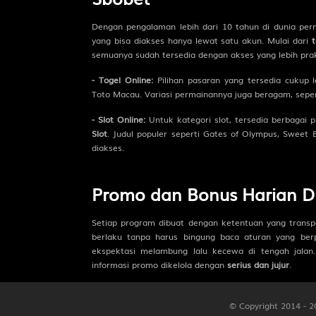
PLAY
Dengan pengalaman lebih dari 10 tahun di dunia per
yang bisa diakses hanya lewat satu akun. Mulai dari
t
Vietnam vs
semuanya sudah tersedia dengan akses yang lebih pra
i
Cambodia
07/08 20:00PM
- Togel Online:
Pilihan pasaran yang tersedia cukup l
Toto Macau. Variasi permainannya juga beragam, sepert
H
Vietnam
- Slot Online:
Untuk kategori slot, tersedia berbagai 
W
Cambodia
Slot
. Judul populer seperti Gates of Olympus, Sweet 
diakses.
-3.00
HDP
3.00
-1.06
Odds
-1.21
PLAY
Promo dan Bonus Harian Di
VfL Boch... vs
i
Hertha B...
Setiap program dibuat dengan ketentuan yang transpa
08/08 01:30AM
berlaku tanpa harus bingung baca aturan yang ber
H
VfL Bochum
ekspektasi melambung lalu kecewa di tengah jalan.
informasi promo dikelola dengan
serius dan jujur
.
W
Hertha Berlin
-0.25
HDP
0.25
1.04
Odds
-1.17
© Copyright 2014 - 