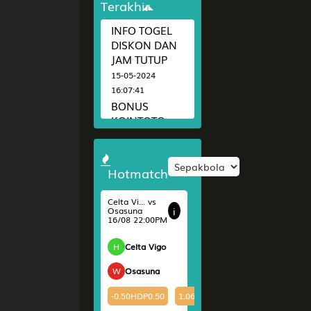
Terakhir
Singapor... vs
INFO TOGEL
Indonesi...
i
07/08
DISKON DAN
Promo
20:00PM
JAM TUTUP
PROMO SBO SPORT
15-05-2024
16:07:41
H
Singapore
BONUS
KOINTOTO
W
Indonesia
15-05-2024
0.75
HDP
-0.75
-1.04
Odds
-1.25
16:07:02
JADWAL
Hotmatch
PLAY
BANK
OFFLINE
Celta Vi... vs
i
Osasuna
15-05-2024
16/08 22:00PM
16:07:00
H
Celta Vigo
W
Osasuna
-0.50
HDP
0.50
1.06
Odds
-1.21