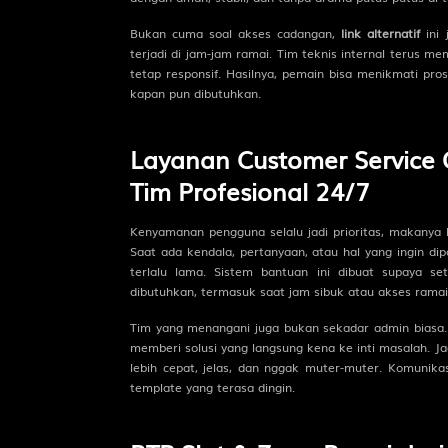
PLAY
Bukan cuma soal akses cadangan,
link alternatif
ini 
terjadi di jam-jam ramai. Tim teknis internal terus
Paris Sa... vs
tetap responsif. Hasilnya, pemain bisa menikmati pro
i
Aston Vi...
kapan pun dibutuhkan.
13/08 02:00AM
Paris Saint
H
Germain
Layanan Customer Service
W
Aston Villa
Tim Profesional 24/7
-0.75
HDP
0.75
-1.11
Odds
-1.02
Kenyamanan pengguna selalu jadi prioritas, makanya
Saat ada kendala, pertanyaan, atau hal yang ingin di
PLAY
terlalu lama. Sistem bantuan ini dibuat supaya 
dibutuhkan, termasuk saat jam sibuk atau akses ramai
Bayern M... vs
i
VfB Stut...
29/08 01:30AM
Tim yang menangani juga bukan sekadar admin biasa. 
memberi solusi yang langsung kena ke inti masalah. Ja
Bayern
H
lebih cepat, jelas, dan nggak muter-muter. Komunika
Munchen
template yang terasa dingin.
W
VfB Stuttgart
-1.75
HDP
1.75
-1.04
Odds
-1.08