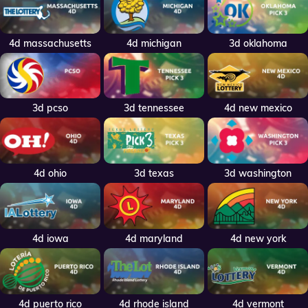
4d massachusetts
4d michigan
3d oklahoma
3d pcso
3d tennessee
4d new mexico
4d ohio
3d texas
3d washington
4d iowa
4d maryland
4d new york
4d puerto rico
4d rhode island
4d vermont