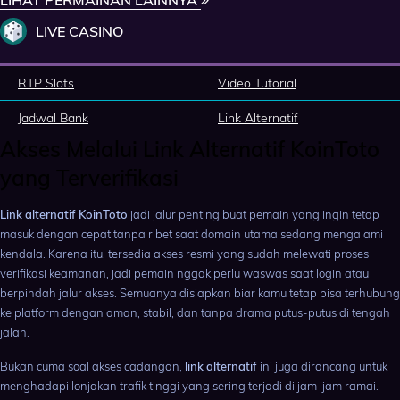
LIHAT PERMAINAN LAINNYA
LIVE CASINO
RTP Slots
Video Tutorial
Jadwal Bank
Link Alternatif
Akses Melalui Link Alternatif KoinToto
yang Terverifikasi
Link alternatif KoinToto
jadi jalur penting buat pemain yang ingin tetap
masuk dengan cepat tanpa ribet saat domain utama sedang mengalami
kendala. Karena itu, tersedia akses resmi yang sudah melewati proses
verifikasi keamanan, jadi pemain nggak perlu waswas saat login atau
berpindah jalur akses. Semuanya disiapkan biar kamu tetap bisa terhubung
ke platform dengan aman, stabil, dan tanpa drama putus-putus di tengah
jalan.
Bukan cuma soal akses cadangan,
link alternatif
ini juga dirancang untuk
menghadapi lonjakan trafik tinggi yang sering terjadi di jam-jam ramai.