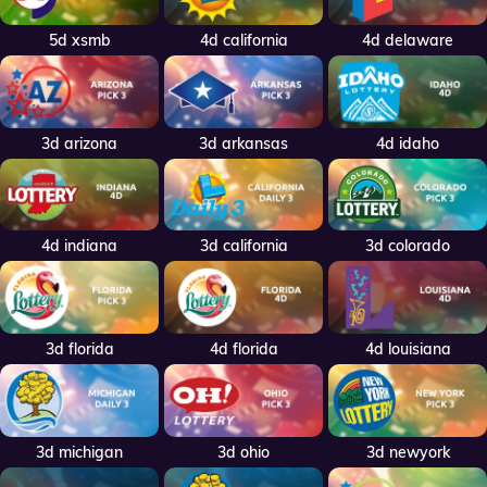
5d xsmb
4d california
4d delaware
3d arizona
3d arkansas
4d idaho
4d indiana
3d california
3d colorado
3d florida
4d florida
4d louisiana
3d michigan
3d ohio
3d newyork