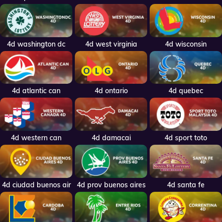
4d washington dc
4d west virginia
4d wisconsin
4d atlantic can
4d ontario
4d quebec
4d western can
4d damacai
4d sport toto
4d ciudad buenos air
4d prov buenos aires
4d santa fe