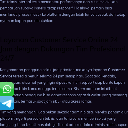
Tim teknis internal terus memantau performanya dan rutin melakukan
pembaruan supaya koneksi tetap responsif. Hasilnya, pemain bisa
menikmati proses masuk ke platform dengan lebih lancar, cepat, dan tetap
nyaman kapan pun dibutuhkan.
Layanan Customer Service Online 24
Jam dengan Dukungan Tim Profesional
24/7
Kenyamanan pengguna selalu jadi prioritas, makanya layanan
Customer
Service
tersedia penuh selama 24 jam setiap hari. Saat ada kendala,
pertanyaan, atau hal yang ingin dipastikan, tim support siap bantu kapan
saja tanpa bikin kamu nunggu terlalu lama. Sistem bantuan ini dibuat
supaya setiap pengguna bisa dapat respons cepat di waktu yang memang
dibutuhkan, termasuk saat jam sibuk atau akses ramai.
Tim yang menangani juga bukan sekadar admin biasa. Mereka paham alur
platform, ngerti persoalan teknis, dan tahu cara memberi solusi yang
langsung kena ke inti masalah. Jadi saat ada kendala administratif maupun