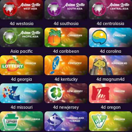
4d westasia
4d southasia
4d centralasia
Asia pacific
4d caribbean
4d carolina
4d georgia
4d kentucky
4d magnum4d
4d missouri
4d newjersey
4d oregon