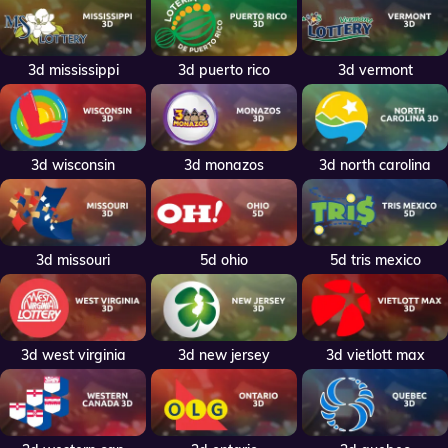
3d mississippi
3d puerto rico
3d vermont
3d wisconsin
3d monazos
3d north carolina
3d missouri
5d ohio
5d tris mexico
3d west virginia
3d new jersey
3d vietlott max