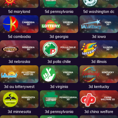
5d maryland
5d pennsylvania
5d washington dc
5d cambodia
3d georgia
3d iowa
3d nebraska
3d polla chilie
3d illinois
3d au lotterywest
3d virginia
3d kentucky
3d minnesota
3d pennsylvania
3d china welfare