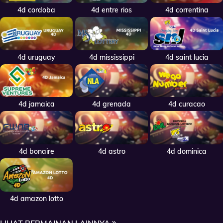
4d cordoba
4d entre rios
4d correntina
4d uruguay
4d mississippi
4d saint lucia
4d jamaica
4d grenada
4d curacao
4d bonaire
4d astro
4d dominica
4d amazon lotto