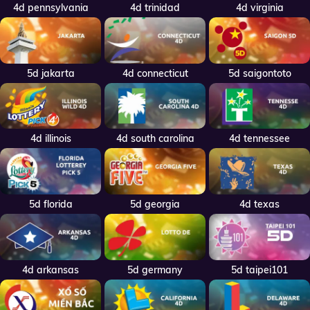
4d pennsylvania
4d trinidad
4d virginia
5d jakarta
4d connecticut
5d saigontoto
4d illinois
4d south carolina
4d tennessee
5d florida
5d georgia
4d texas
4d arkansas
5d germany
5d taipei101