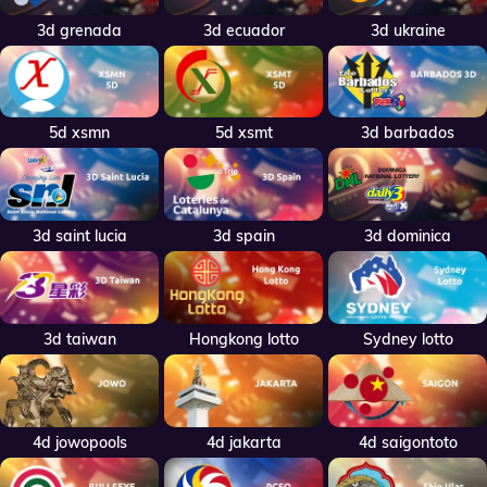
3d grenada
3d ecuador
3d ukraine
5d xsmn
5d xsmt
3d barbados
3d saint lucia
3d spain
3d dominica
3d taiwan
Hongkong lotto
Sydney lotto
4d jowopools
4d jakarta
4d saigontoto